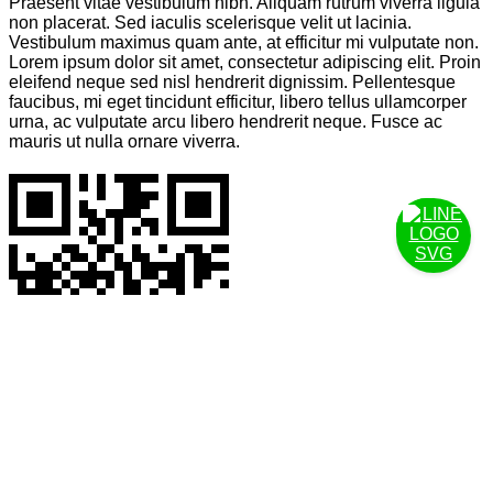
Praesent vitae vestibulum nibh. Aliquam rutrum viverra ligula
non placerat. Sed iaculis scelerisque velit ut lacinia.
Vestibulum maximus quam ante, at efficitur mi vulputate non.
Lorem ipsum dolor sit amet, consectetur adipiscing elit. Proin
eleifend neque sed nisl hendrerit dignissim. Pellentesque
faucibus, mi eget tincidunt efficitur, libero tellus ullamcorper
urna, ac vulputate arcu libero hendrerit neque. Fusce ac
mauris ut nulla ornare viverra.
Facebook
Line