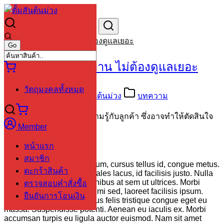
Skip
to
Search
Search
content
for:
ต้นไม้ในบ้าน ทนทาน ไม่ต้องดูแลเยอะ
ต้นไม้ในบ้าน ทนทาน ไม่ต้องดูแลเยอะ
วัตถุมงคลทั้งหมด
10/10/2564
ตั้ม สันต้นม่วง
บทความ
ตัวอย่างบทความเพื่อให้ความรู้กับลูกค้า ซึ่งอาจทำให้ตัดสินใจ
Member
ซื้อสินค้าต่อไปได้ง่ายขึ้น
หน้าแรก
สมาชิก
Morbi placerat elit fermentum, cursus tellus id, congue metus.
ตะกร้าสินค้า
Phasellus elementum sodales lacus, id facilisis justo. Nulla
at blandit erat. Curabitur finibus at sem ut ultrices. Morbi
ตรวจสอบคำสั่งซื้อ
tellus felis, consectetur ac mi sed, laoreet facilisis ipsum.
ยืนยันการโอนเงิน
Integer sit amet tortor finibus felis tristique congue eget eu
massa. Suspendisse potenti. Aenean eu iaculis ex. Morbi
accumsan turpis eu ligula auctor euismod. Nam sit amet