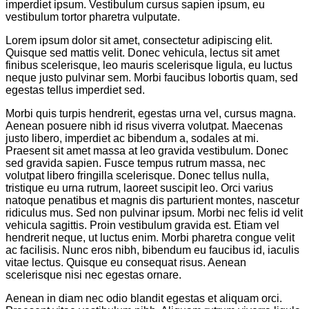
imperdiet ipsum. Vestibulum cursus sapien ipsum, eu
vestibulum tortor pharetra vulputate.
Lorem ipsum dolor sit amet, consectetur adipiscing elit.
Quisque sed mattis velit. Donec vehicula, lectus sit amet
finibus scelerisque, leo mauris scelerisque ligula, eu luctus
neque justo pulvinar sem. Morbi faucibus lobortis quam, sed
egestas tellus imperdiet sed.
Morbi quis turpis hendrerit, egestas urna vel, cursus magna.
Aenean posuere nibh id risus viverra volutpat. Maecenas
justo libero, imperdiet ac bibendum a, sodales at mi.
Praesent sit amet massa at leo gravida vestibulum. Donec
sed gravida sapien. Fusce tempus rutrum massa, nec
volutpat libero fringilla scelerisque. Donec tellus nulla,
tristique eu urna rutrum, laoreet suscipit leo. Orci varius
natoque penatibus et magnis dis parturient montes, nascetur
ridiculus mus. Sed non pulvinar ipsum. Morbi nec felis id velit
vehicula sagittis. Proin vestibulum gravida est. Etiam vel
hendrerit neque, ut luctus enim. Morbi pharetra congue velit
ac facilisis. Nunc eros nibh, bibendum eu faucibus id, iaculis
vitae lectus. Quisque eu consequat risus. Aenean
scelerisque nisi nec egestas ornare.
Aenean in diam nec odio blandit egestas et aliquam orci.