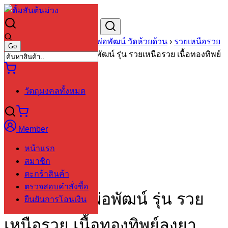
Skip
to
Search
Search
content
for:
หน้าหลัก
›
วัตถุมงคลหลวงพ่อพัฒน์ วัดห้วยด้วน
›
รวยเหนือรวย
ลพ.พัฒน์
›
เหรียญหลวงพ่อพัฒน์ รุ่น รวยเหนือรวย เนื้อทองทิพย์
ลงยาสามสี เลข 177
วัตถุมงคลทั้งหมด
Member
หน้าแรก
สมาชิก
ตะกร้าสินค้า
ตรวจสอบคำสั่งซื้อ
เหรียญหลวงพ่อพัฒน์ รุ่น รวย
ยืนยันการโอนเงิน
เหนือรวย เนื้อทองทิพย์ลงยา