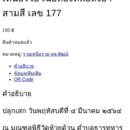
สามสี เลข 177
190
฿
สินค้าหมดแล้ว
หมวดหมู่:
รวยเหนือรวย ลพ.พัฒน์
คำอธิบาย
ข้อมูลเพิ่มเติม
QR Code
คำอธิบาย
ปลุกเสก วันพฤหัสบดีที่ ๔ มีนาคม ๒๕๖๔
ณ มณฑลพิธีวัดห้วยด้วน ตำบลธารทหาร