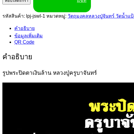
แชท
หยิบใส่ตะกร้า
ปิด
ตา
รหัสสินค้า:
lpj-jswl-1
หมวดหมู่:
วัตถุมงคลหลวงปู่จันทร์ วัดน้ำแป้
เงิน
คำอธิบาย
ล้าน
ข้อมูลเพิ่มเติม
หลวง
QR Code
ปู่
จันทร์
คำอธิบาย
ชิ้น
รูปพระปิดตาเงินล้าน หลวงปู่ครูบาจันทร์