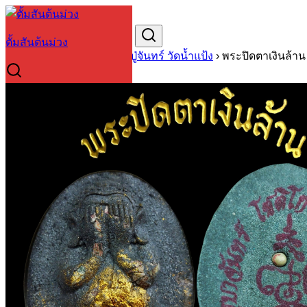
Skip
to
Search
Search
content
for:
ตั้มสันต้นม่วง
หน้าหลัก
›
วัตถุมงคลหลวงปู่จันทร์ วัดน้ำแป้ง
›
พระปิดตาเงินล้าน 
🔍
วัตถุมงคลทั้งหมด
Member
หน้าแรก
สมาชิก
ตะกร้าสินค้า
ตรวจสอบคำสั่งซื้อ