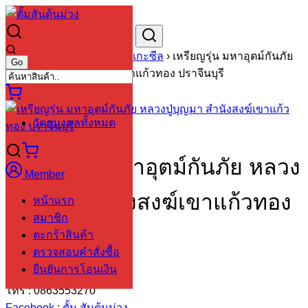
Skip
to
Search
Search
content
for:
หน้าหลัก
›
วัตถุมงคลยังไม่แกะซีล
›
เหรียญรุ่น มหาอุตม์กันภัย
หลวงปู่บุญมา สำนังสงฆ์เขาแก้วทอง ปราจีนบุรี
🔍
วัตถุมงคลทั้งหมด
เหรียญรุ่น มหาอุตม์กันภัย หลวง
Member
ปู่บุญมา สำนังสงฆ์เขาแก้วทอง
หน้าแรก
สมาชิก
ปราจีนบุรี
ตะกร้าสินค้า
ตรวจสอบคำสั่งซื้อ
ยืนยันการโอนเงิน
www.tumstm.com
โทร : 0863553270
Facebook : ตั้ม สันต้นม่วง