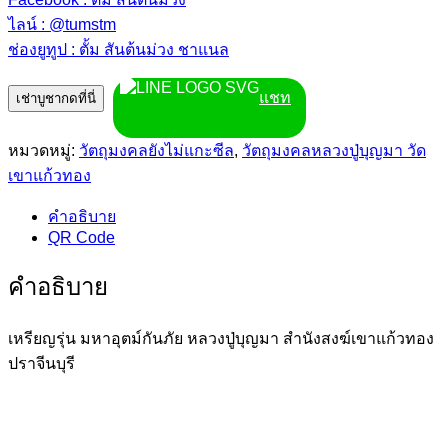
ไลน์ : @tumstm
ช่องยูทูป : ตั้ม สันต้นม่วง ชาแนล
แชท
เช่าบูชากดที่นี่
หมวดหมู่:
วัตถุมงคลยังไม่แกะซีล
,
วัตถุมงคลหลวงปู่บุญมา วัด
เขาแก้วทอง
คำอธิบาย
QR Code
คำอธิบาย
เหรียญรุ่น มหาอุตม์กันภัย หลวงปู่บุญมา สำนังสงฆ์เขาแก้วทอง
ปราจีนบุรี