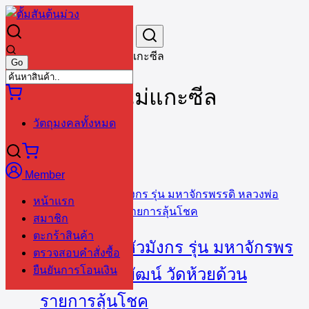
Skip
to
Search
Search
content
for:
หน้าหลัก
›
วัตถุมงคลยังไม่แกะซีล
วัตถุมงคลยังไม่แกะซีล
วัตถุมงคลทั้งหมด
Sorted
Showing all 28 results
by
popularity
Member
หน้าแรก
สมาชิก
ตะกร้าสินค้า
เหรียญเสมาหัวมังกร รุ่น มหาจักรพร
ตรวจสอบคำสั่งซื้อ
ยืนยันการโอนเงิน
รดิ หลวงพ่อพัฒน์ วัดห้วยด้วน
รายการลุ้นโชค