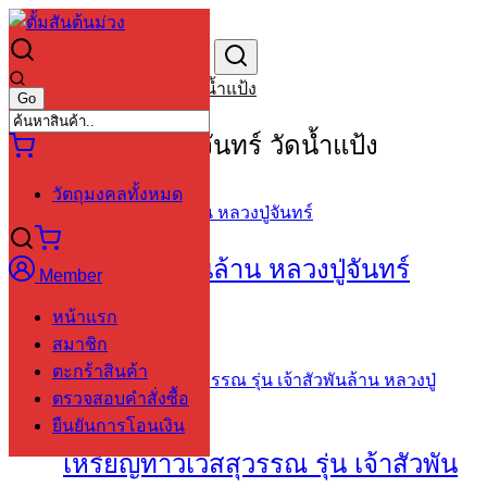
Skip
to
Search
Search
content
for:
วัตถุมงคลหลวงปู่จันทร์ วัดน้ำแป้ง
วัตถุมงคลหลวงปู่จันทร์ วัดน้ำแป้ง
วัตถุมงคลทั้งหมด
พระปิดตาเงินล้าน หลวงปู่จันทร์
Member
หน้าแรก
1,000
฿
สมาชิก
ตะกร้าสินค้า
ตรวจสอบคำสั่งซื้อ
ยืนยันการโอนเงิน
เหรียญท้าวเวสสุวรรณ รุ่น เจ้าสัวพัน